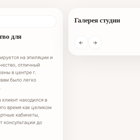
Галерея студии
тво для
←
→
зируется на эпиляции и
ачество, отличный
ены в центре г.
 вам было легко
.
 клиент находился в
это время как целиком
ортные кабинеты,
т консультации до