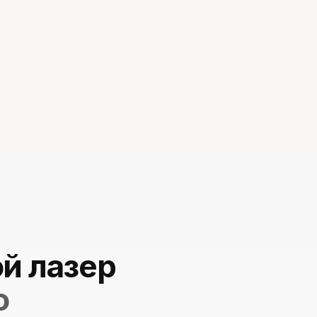
й лазер
o