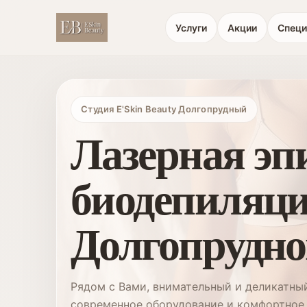
Услуги
Акции
Специ
Студия E'Skin Beauty Долгопрудный
Лазерная эп
биодепиляци
Долгопрудн
Рядом с Вами, внимательный и деликатный
современное оборудование и комфортное 