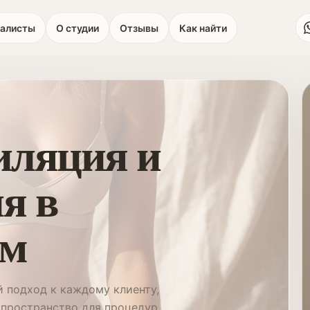
алисты
О студии
Отзывы
Как найти
иляция и
я в
ом
 подход к каждому клиенту,
пространство для процедур.