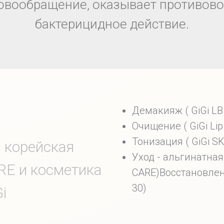
овообращение, оказывает противов
бактерицидное действие.
Демакияж ( GiGi LB 
Очищение ( GiGi Lip
Тонизация ( GiGi SK
 корейская
Уход - альгинатная
RE и косметика
CARE)Восстановлени
30)
i