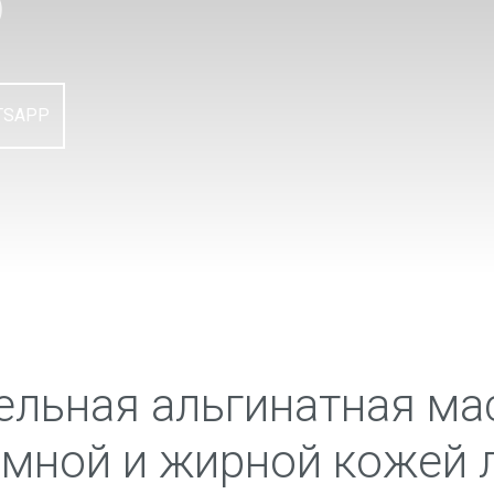
)
TSAPP
льная альгинатная ма
емной и жирной кожей л